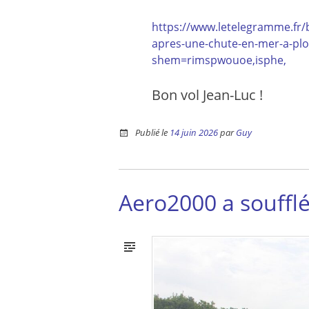
https://www.letelegramme.fr/
apres-une-chute-en-mer-a-pl
shem=rimspwouoe,isphe,
Bon vol Jean-Luc !
Publié le
14 juin 2026
par
Guy
Aero2000 a soufflé