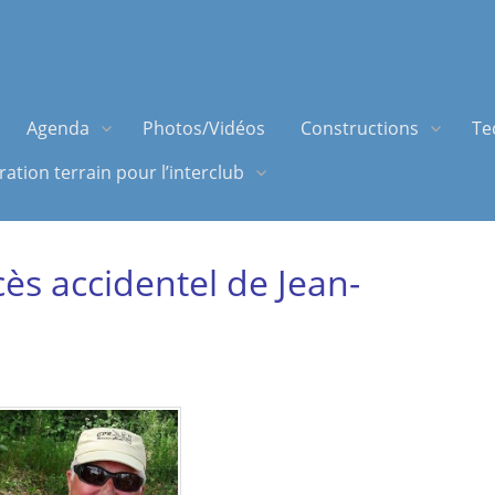
Agenda
Photos/Vidéos
Constructions
Te
ation terrain pour l’interclub
cès accidentel de Jean-