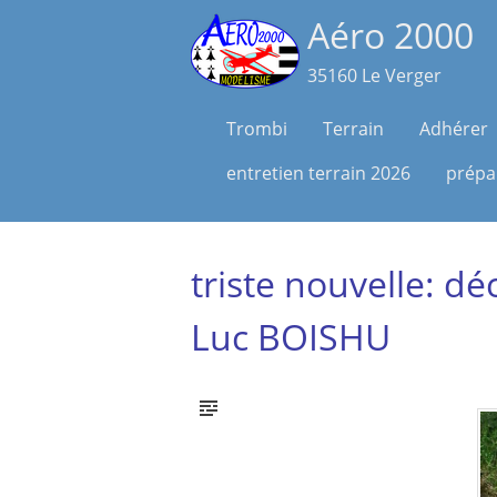
Aéro 2000
35160 Le Verger
Skip
Trombi
Terrain
Adhérer
to
entretien terrain 2026
prépar
content
triste nouvelle: dé
Luc BOISHU